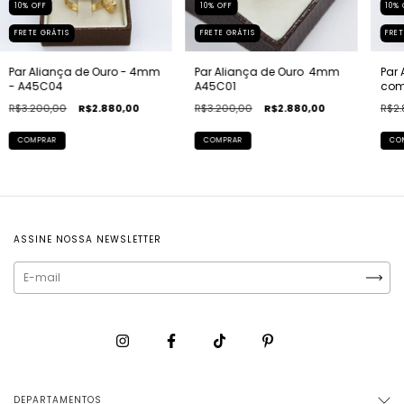
10
%
OFF
10
%
OFF
10
%
FRETE GRÁTIS
FRETE GRÁTIS
FRET
Par Aliança de Ouro - 4mm
Par Aliança de Ouro  4mm 
Par
- A45C04
A45C01
com 
R$3.200,00
R$2.880,00
R$3.200,00
R$2.880,00
R$2.
COMPRAR
COMPRAR
CO
ASSINE NOSSA NEWSLETTER
DEPARTAMENTOS