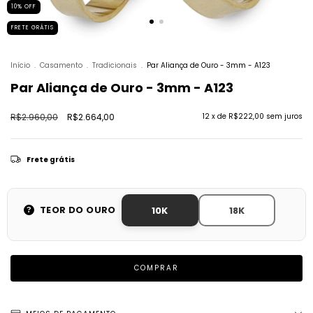
10
%
OFF
FRETE GRÁTIS
Início
.
Casamento
.
Tradicionais
.
Par Aliança de Ouro - 3mm - A123
Par Aliança de Ouro - 3mm - A123
R$2.960,00
R$2.664,00
12
x de
R$222,00
sem juros
Frete grátis
TEOR DO OURO
10K
18K