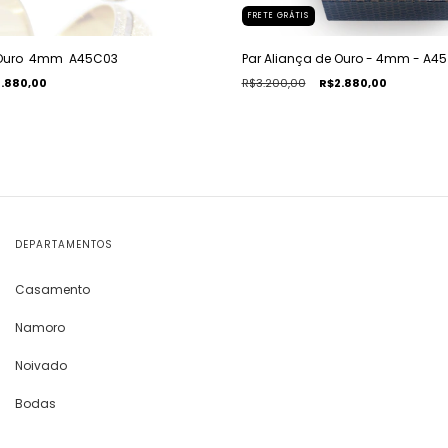
FRETE GRÁTIS
Ouro  4mm  A45C03
Par Aliança de Ouro - 4mm - A45
.880,00
R$3.200,00
R$2.880,00
DEPARTAMENTOS
Casamento
Namoro
Noivado
Bodas