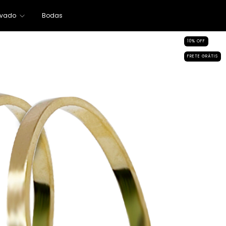
ivado
Bodas
10
%
OFF
FRETE GRÁTIS