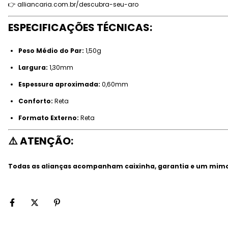
👉
alliancaria.com.br/descubra-seu-aro
ESPECIFICAÇÕES TÉCNICAS:
Peso Médio do Par:
1,50g
Largura:
1,30mm
Espessura aproximada:
0,60mm
Conforto:
Reta
Formato Externo:
Reta
⚠️ ATENÇÃO:
Todas as alianças acompanham caixinha, garantia e um mimo