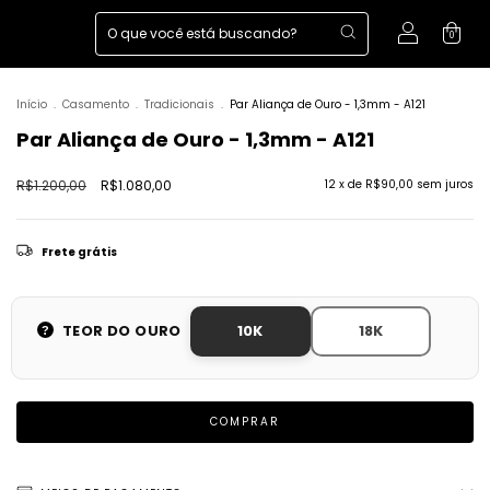
0
Início
.
Casamento
.
Tradicionais
.
Par Aliança de Ouro - 1,3mm - A121
Par Aliança de Ouro - 1,3mm - A121
R$1.200,00
R$1.080,00
12
x de
R$90,00
sem juros
Frete grátis
TEOR DO OURO
10K
18K