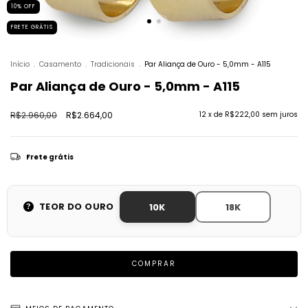
10
%
OFF
FRETE GRÁTIS
Início
.
Casamento
.
Tradicionais
.
Par Aliança de Ouro - 5,0mm - A115
Par Aliança de Ouro - 5,0mm - A115
R$2.960,00
R$2.664,00
12
x de
R$222,00
sem juros
Frete grátis
TEOR DO OURO
10K
18K