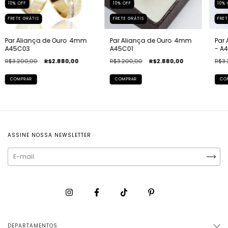
10
%
OFF
10
%
OFF
10
%
FRETE GRÁTIS
FRETE GRÁTIS
FRET
Par Aliança de Ouro  4mm 
Par Aliança de Ouro  4mm 
Par
A45C03
A45C01
- A
R$3.200,00
R$2.880,00
R$3.200,00
R$2.880,00
R$3.
COMPRAR
COMPRAR
CO
ASSINE NOSSA NEWSLETTER
DEPARTAMENTOS