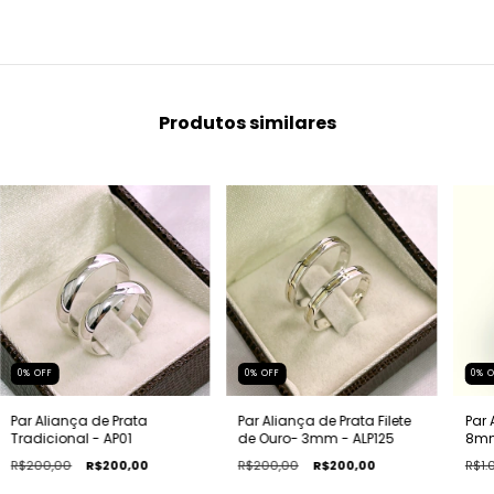
Produtos similares
0
%
OFF
0
%
OFF
0
%
Par Aliança de Prata
Par Aliança de Prata Filete
Par 
Tradicional - AP01
de Ouro- 3mm - ALP125
8mm
R$200,00
R$200,00
R$200,00
R$200,00
R$1.