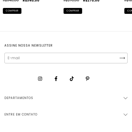
R$340,00
R$340,00
R$270,00
R$270,00
R$16
ASSINE NOSSA NEWSLETTER
DEPARTAMENTOS
ENTRE EM CONTATO