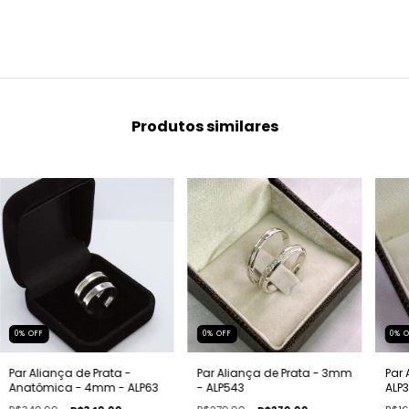
Produtos similares
0
%
OFF
0
%
OFF
0
%
Par Aliança de Prata -
Par Aliança de Prata - 3mm
Par 
Anatômica - 4mm - ALP63
- ALP543
ALP