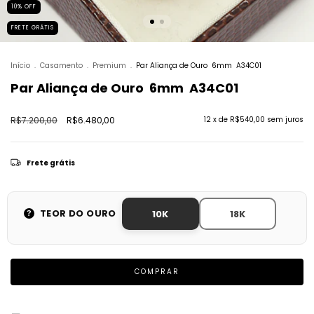
10
%
OFF
FRETE GRÁTIS
Início
.
Casamento
.
Premium
.
Par Aliança de Ouro  6mm  A34C01
Par Aliança de Ouro  6mm  A34C01
R$7.200,00
R$6.480,00
12
x de
R$540,00
sem juros
Frete grátis
TEOR DO OURO
10K
18K