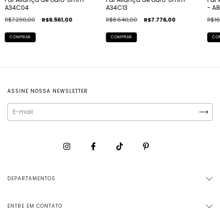
A34C04
A34C13
- A
R$7.290,00
R$6.561,00
R$8.640,00
R$7.776,00
R$16
COMPRAR
COMPRAR
CO
ASSINE NOSSA NEWSLETTER
DEPARTAMENTOS
ENTRE EM CONTATO