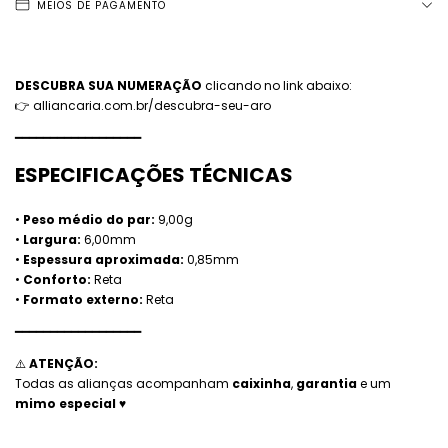
MEIOS DE PAGAMENTO
DESCUBRA SUA NUMERAÇÃO
clicando no link abaixo:
👉 alliancaria.com.br/descubra-seu-aro
━━━━━━━━━━━━━━━━━━
ESPECIFICAÇÕES TÉCNICAS
•
Peso médio do par:
9,00g
•
Largura:
6,00mm
•
Espessura aproximada:
0,85mm
•
Conforto:
Reta
•
Formato externo:
Reta
━━━━━━━━━━━━━━━━━━
⚠️
ATENÇÃO:
Todas as alianças acompanham
caixinha
,
garantia
e um
mimo especial
♥